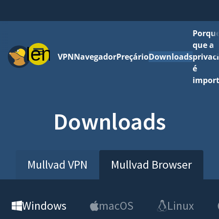
Porque
que a
Menu
VPN
Navegador
Preçário
Downloads
privac
é
impor
Downloads
Mullvad VPN
Mullvad Browser
Windows
macOS
Linux