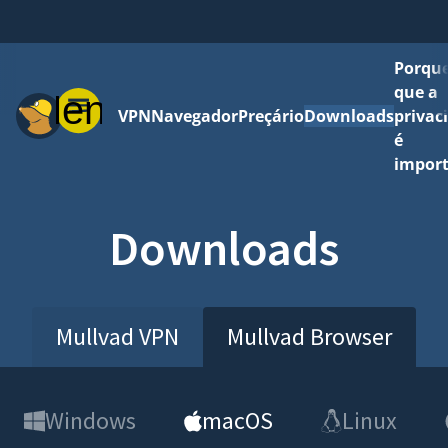
Porque
que a
Menu
VPN
Navegador
Preçário
Downloads
privac
é
impor
Downloads
Mullvad VPN
Mullvad Browser
Windows
macOS
Linux