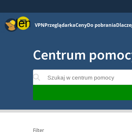
Menu
VPN
Przeglądarka
Ceny
Do pobrania
Dlacze
Centrum pomoc
Szukaj w centrum pomocy
ktualizowane w miarę wprowadzania
Filter