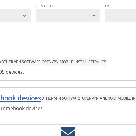
FEATURE
OS
)
OTHER VPN SOFTWARE
OPENVPN
MOBILE
INSTALLATION
IOS
OS devices.
ebook devices
OTHER VPN SOFTWARE
OPENVPN
ANDROID
MOBILE
I
hromebook devices.