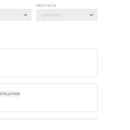
PROTOCOL
openvpn
NSTALLATION