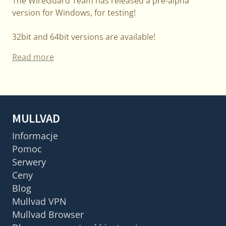
The WireGuard Team has released a pre-alpha
version for Windows, for testing!
32bit and 64bit versions are available!
Read more
MULLVAD
Informacje
Pomoc
Serwery
Ceny
Blog
Mullvad VPN
Mullvad Browser