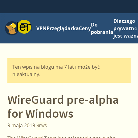
Dlaczego
Menu
Do
VPN
Przeglądarka
Ceny
prywatno
pobrania
jest ważn
Ten wpis na blogu ma 7 lat i może być
nieaktualny.
WireGuard pre-alpha
for Windows
9 maja 2019
NEWS