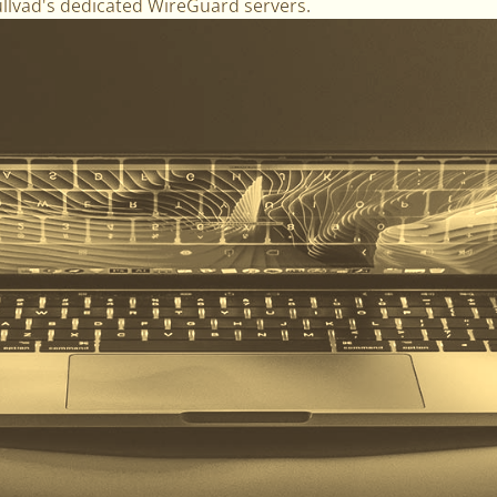
ullvad's dedicated WireGuard servers.