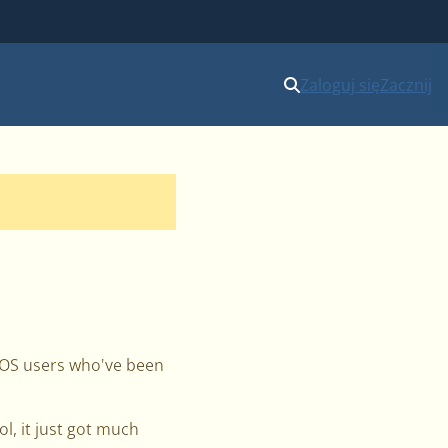
Zaloguj się
Zacznij
acOS users who've been
, it just got much