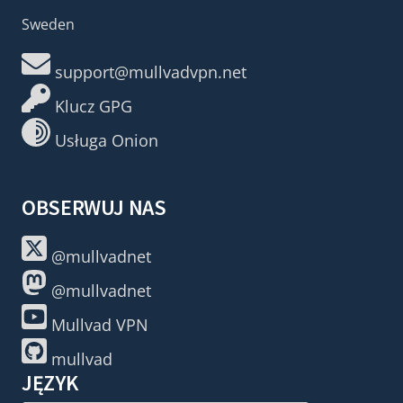
Sweden
support@mullvadvpn.net
Klucz GPG
Usługa Onion
OBSERWUJ NAS
@mullvadnet
@mullvadnet
Mullvad VPN
mullvad
JĘZYK