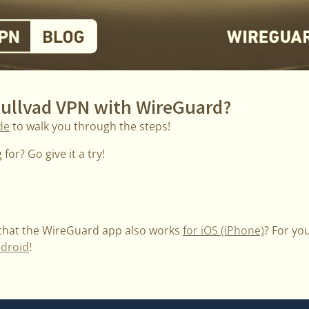
Mullvad VPN with WireGuard?
de
to walk you through the steps!
for? Go give it a try!
 that the WireGuard app also works
for iOS (iPhone)
? For yo
ndroid
!