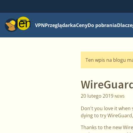
Menu
VPN
Przeglądarka
Ceny
Do pobrania
Dlacze
Ten wpis na blogu ma 
WireGuard
20 lutego 2019
NEWS
Don't you love it when 
dying to try WireGuard,
Thanks to the new Wire