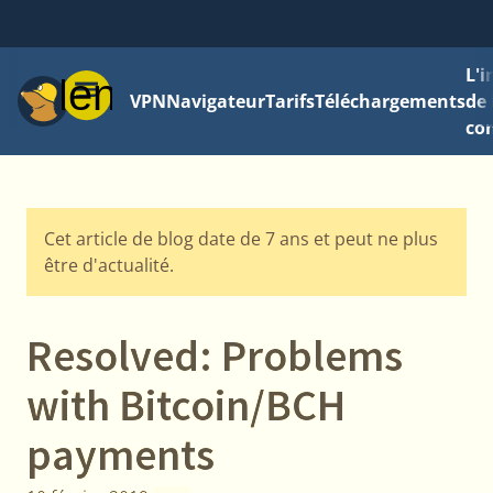
L'
Menu
VPN
Navigateur
Tarifs
Téléchargements
de 
con
Cet article de blog date de 7 ans et peut ne plus
être d'actualité.
Resolved: Problems
with Bitcoin/BCH
payments