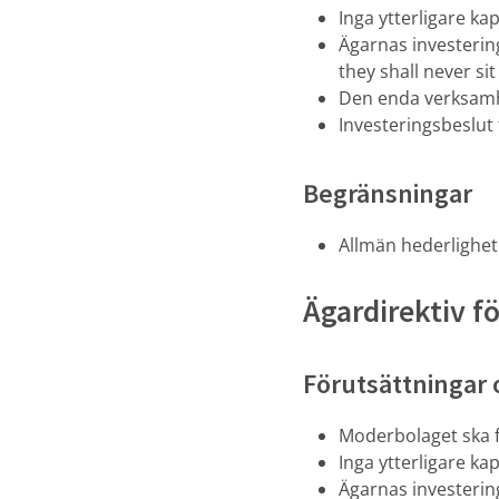
Inga ytterligare kap
Ägarnas investerin
they shall never sit 
Den enda verksamh
Investeringsbeslut 
Begränsningar
Allmän hederlighet
Ägardirektiv f
Förutsättningar 
Moderbolaget ska f
Inga ytterligare kap
Ägarnas investerin