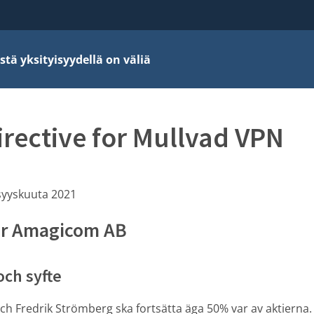
stä yksityisyydellä on väliä
irective for Mullvad VPN
syyskuuta 2021
för Amagicom AB
och syfte
ch Fredrik Strömberg ska fortsätta äga 50% var av aktierna.