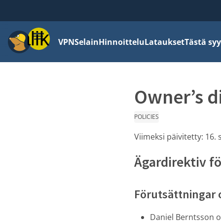
Valikko
VPN
Selain
Hinnoittelu
Lataukset
Tästä syy
Owner’s d
POLICIES
Viimeksi päivitetty:
16. 
Ägardirektiv 
Förutsättningar 
Daniel Berntsson o