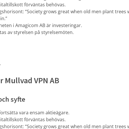
italtillskott förväntas behövas.
gshorisont: “Society grows great when old men plant tree
in.”
eten i Amagicom AB är investeringar.
tas av styrelsen på styrelsemöten.
.
ör Mullvad VPN AB
och syfte
ortsätta vara ensam aktieägare.
italtillskott förväntas behövas.
gshorisont: “Society grows great when old men plant tree