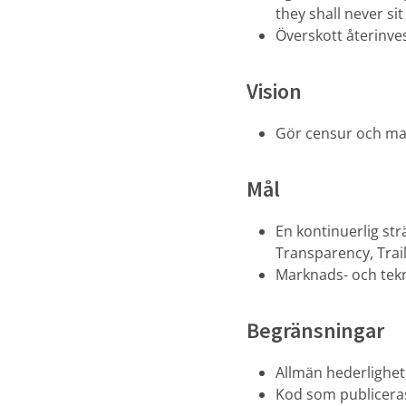
they shall never sit 
Överskott återinve
Vision
Gör censur och ma
Mål
En kontinuerlig str
Transparency, Trail
Marknads- och tek
Begränsningar
Allmän hederlighet,
Kod som publiceras