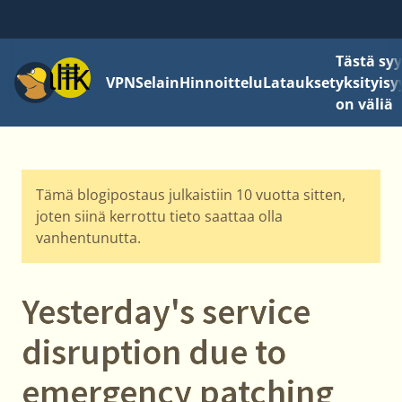
Tästä sy
Valikko
VPN
Selain
Hinnoittelu
Lataukset
yksityisy
on väliä
Tämä blogipostaus julkaistiin 10 vuotta sitten,
joten siinä kerrottu tieto saattaa olla
vanhentunutta.
Yesterday's service
disruption due to
emergency patching