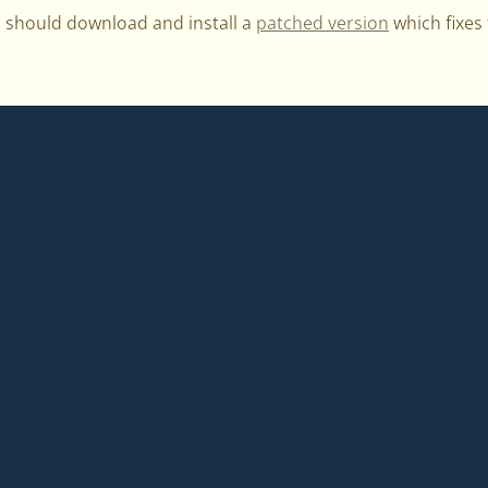
r should download and install a
patched version
which fixes