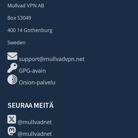
Mullvad VPN AB
Box 53049
400 14 Gothenburg
Sweden
support@mullvadvpn.net
GPG-avain
Onion-palvelu
SEURAA MEITÄ
@mullvadnet
@mullvadnet