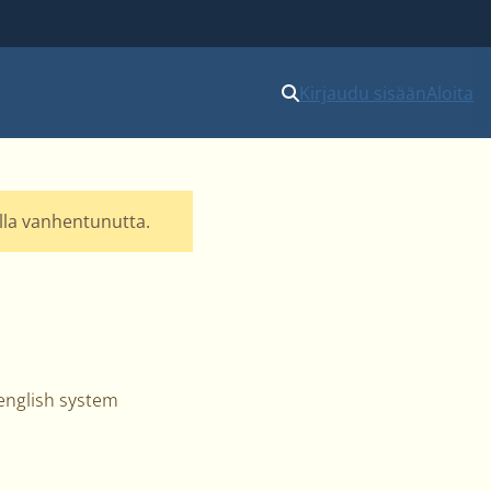
Kirjaudu sisään
Aloita
olla vanhentunutta.
-english system