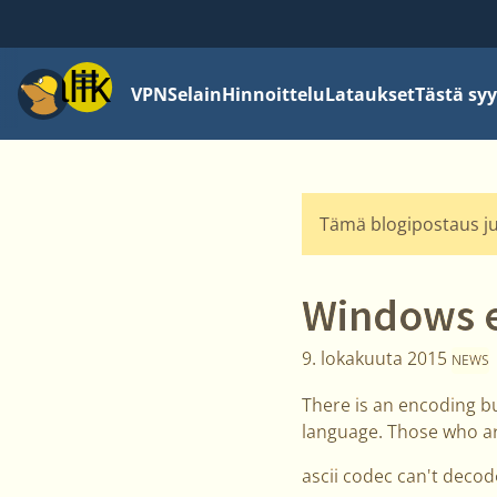
Valikko
VPN
Selain
Hinnoittelu
Lataukset
Tästä syy
Tämä blogipostaus jul
Windows e
9. lokakuuta 2015
NEWS
There is an encoding bu
language. Those who are 
ascii codec can't decod