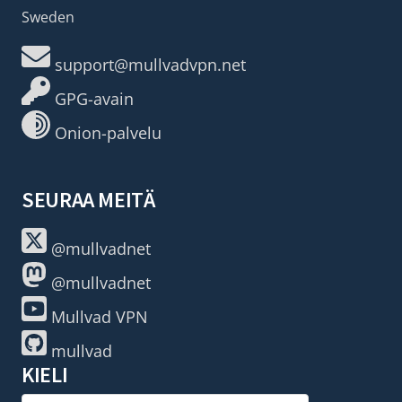
Sweden
support@mullvadvpn.net
GPG-avain
Onion-palvelu
SEURAA MEITÄ
@mullvadnet
@mullvadnet
Mullvad VPN
mullvad
KIELI