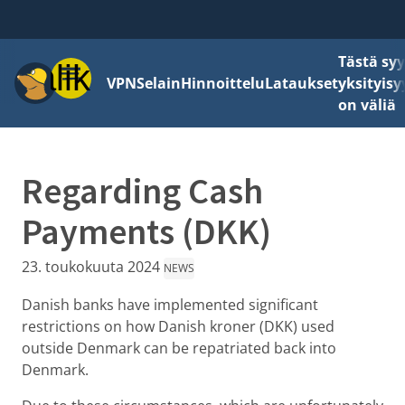
Tästä sy
Valikko
VPN
Selain
Hinnoittelu
Lataukset
yksityisy
on väliä
Regarding Cash
Payments (DKK)
23. toukokuuta 2024
NEWS
Danish banks have implemented significant
restrictions on how Danish kroner (DKK) used
outside Denmark can be repatriated back into
Denmark.