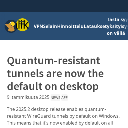
Tästä sy
Valikko
VPN
Selain
Hinnoittelu
Lataukset
yksityisy
on väliä
Quantum-resistant
tunnels are now the
default on desktop
9. tammikuuta 2025
NEWS
APP
The 2025.2 desktop release enables quantum-
resistant WireGuard tunnels by default on Windows.
This means that it’s now enabled by default on all