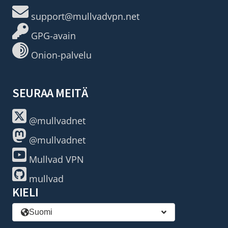
support@mullvadvpn.net
GPG-avain
Onion-palvelu
SEURAA MEITÄ
@mullvadnet
@mullvadnet
Mullvad VPN
mullvad
KIELI
Suomi