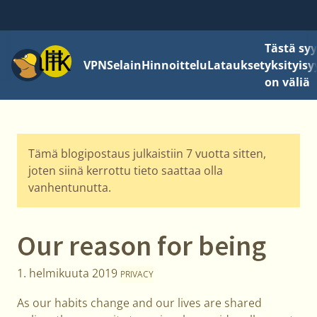
Tästä sy
Valikko
VPN
Selain
Hinnoittelu
Lataukset
yksityisy
on väliä
Tämä blogipostaus julkaistiin 7 vuotta sitten,
joten siinä kerrottu tieto saattaa olla
vanhentunutta.
Our reason for being
1. helmikuuta 2019
PRIVACY
As our habits change and our lives are shared