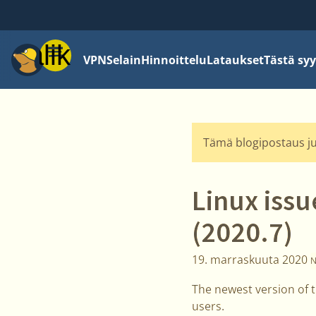
Valikko
VPN
Selain
Hinnoittelu
Lataukset
Tästä syy
Tämä blogipostaus jul
Linux issu
(2020.7)
19. marraskuuta 2020
The newest version of 
users.