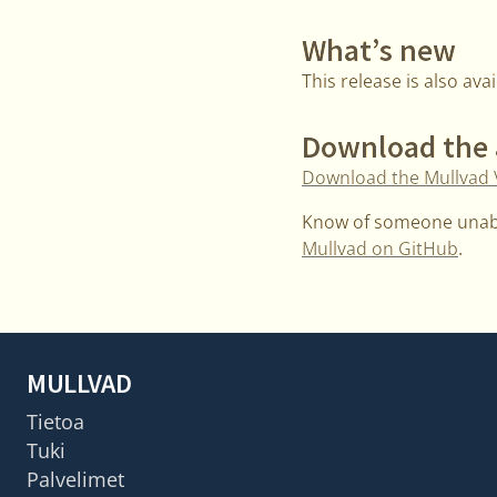
What’s new
This release is also av
Download the
Download the Mullvad
Know of someone unabl
Mullvad on GitHub
.
MULLVAD
Tietoa
Tuki
Palvelimet