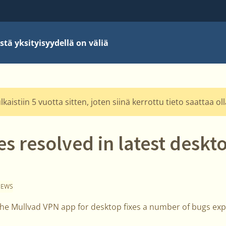
stä yksityisyydellä on väliä
kaistiin 5 vuotta sitten, joten siinä kerrottu tieto saattaa o
es resolved in latest deskt
NEWS
the Mullvad VPN app for desktop fixes a number of bugs exp