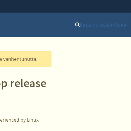
Kirjaudu sisään
Aloita
lla vanhentunutta.
op release
erienced by Linux