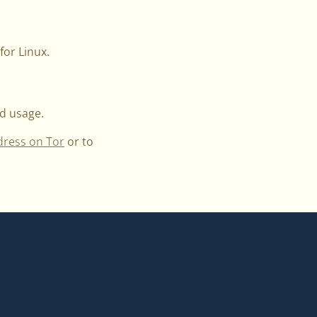
for Linux.
nd usage.
dress on Tor
or to