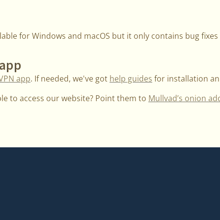
ailable for Windows and macOS but it only contains bug fixes 
 app
 VPN app
. If needed, we've got
help guides
for installation a
e to access our website? Point them to
Mullvad’s onion ad