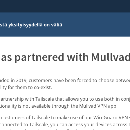
stä yksityisyydellä on väliä
has partnered with Mullva
unded in 2019, customers have been forced to choose between
ity for them to co-exist.
rtnership with Tailscale that allows you to use both in con
ctionality is not available through the Mullvad VPN app.
s customers of Tailscale to make use of our WireGuard VPN s
connected to Tailscale, you can access your devices across 