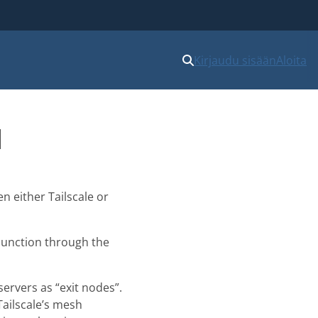
Kirjaudu sisään
Aloita
d
 either Tailscale or
junction through the
ervers as “exit nodes”.
Tailscale’s mesh