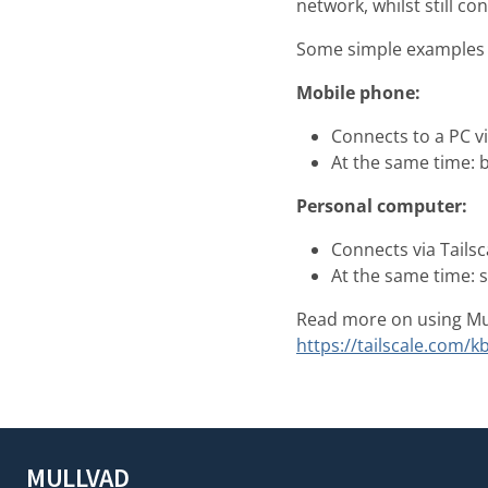
network, whilst still 
Some simple examples o
Mobile phone:
Connects to a PC v
At the same time: 
Personal computer:
Connects via Tailsc
At the same time: 
Read more on using Mull
https://tailscale.com/
MULLVAD