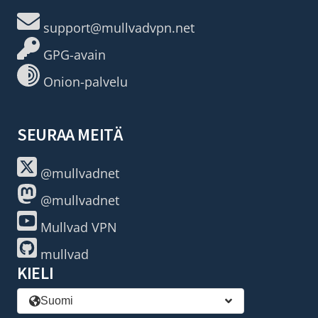
support@mullvadvpn.net
GPG-avain
Onion-palvelu
SEURAA MEITÄ
@mullvadnet
@mullvadnet
Mullvad VPN
mullvad
KIELI
Suomi