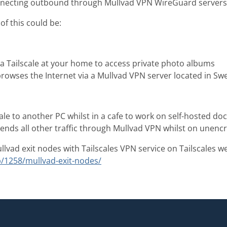
connecting outbound through Mullvad VPN WireGuard servers 
f this could be:
ia Tailscale at your home to access private photo albums
browses the Internet via a Mullvad VPN server located in S
ale to another PC whilst in a cafe to work on self-hosted d
sends all other traffic through Mullvad VPN whilst on unenc
vad exit nodes with Tailscales VPN service on Tailscales we
kb/1258/mullvad-exit-nodes/