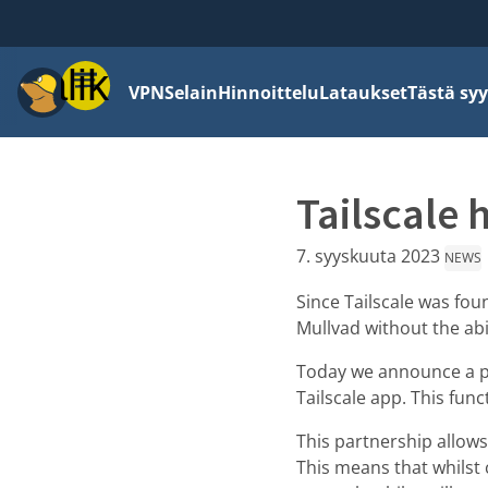
Valikko
VPN
Selain
Hinnoittelu
Lataukset
Tästä syy
Tailscale 
7. syyskuuta 2023
NEWS
Since Tailscale was fo
Mullvad without the abil
Today we announce a pa
Tailscale app. This fun
This partnership allow
This means that whilst 