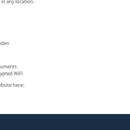
in any location.
weden
ocuments
rypted WiFi
bsite here: