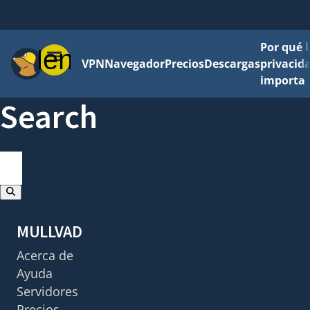
Por qué l
Menú
VPN
Navegador
Precios
Descargas
privacid
importa
Search
search
Los resultados se actualizarán mientras escribe
MULLVAD
Acerca de
Ayuda
Servidores
Precios