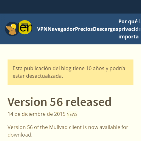
Por qué l
Menú
VPN
Navegador
Precios
Descargas
privacid
importa
Esta publicación del blog tiene 10 años y podría
estar desactualizada.
Version 56 released
14 de diciembre de 2015
NEWS
Version 56 of the Mullvad client is now available for
download
.