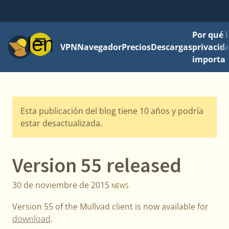
Por qué l
Menú
VPN
Navegador
Precios
Descargas
privacid
importa
Esta publicación del blog tiene 10 años y podría
estar desactualizada.
Version 55 released
30 de noviembre de 2015
NEWS
Version 55 of the Mullvad client is now available for
download
.