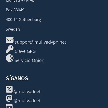
Mullvad VPN AB
Box 53049
400 14 Gothenburg
Sweden
support@mullvadvpn.net
Clave GPG
Servicio Onion
SÍGANOS
@mullvadnet
@mullvadnet