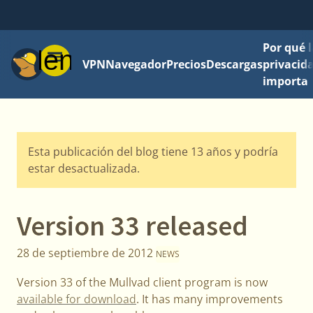
Por qué l
Menú
VPN
Navegador
Precios
Descargas
privacid
importa
Esta publicación del blog tiene 13 años y podría
estar desactualizada.
Version 33 released
28 de septiembre de 2012
NEWS
Version 33 of the Mullvad client program is now
available for download
. It has many improvements