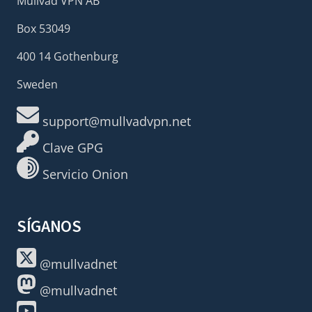
Mullvad VPN AB
Box 53049
400 14 Gothenburg
Sweden
support@mullvadvpn.net
Clave GPG
Servicio Onion
SÍGANOS
@mullvadnet
@mullvadnet