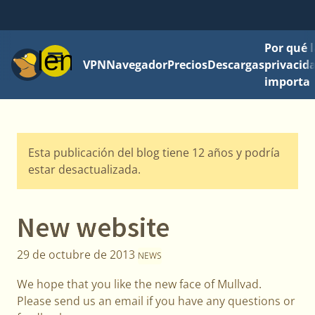
Por qué l
Menú
VPN
Navegador
Precios
Descargas
privacid
importa
Esta publicación del blog tiene 12 años y podría
estar desactualizada.
New website
29 de octubre de 2013
NEWS
We hope that you like the new face of Mullvad.
Please send us an email if you have any questions or