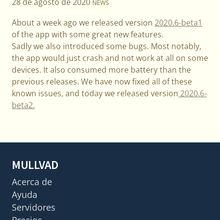
28 de agosto de 2020
NEWS
About a week ago we released version
2020.6-beta1
of the app with some great new features.
Sadly we also introduced some bugs. Most notably,
the app would just crash and not work at all on some
devices. It also consumed more battery than the
previous releases. We have now fixed all of these
known issues, and today we released version
2020.6-
beta2.
MULLVAD
Acerca de
Ayuda
Servidores