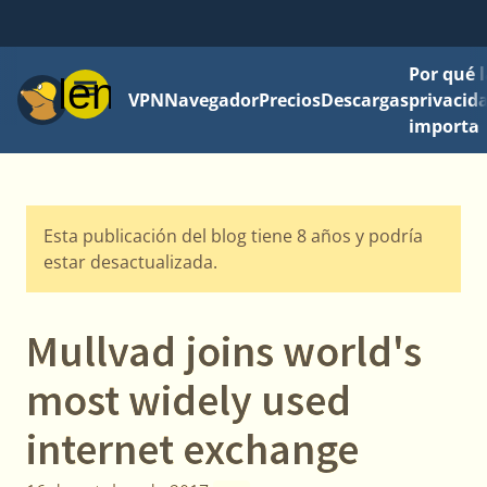
Por qué l
Menú
VPN
Navegador
Precios
Descargas
privacid
importa
Esta publicación del blog tiene 8 años y podría
estar desactualizada.
Mullvad joins world's
most widely used
internet exchange