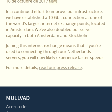
16 de octubre de 2017
NEWS
In a continued effort to improve our infrastructure,
we have established a 10-Gbit connection at one of
the world's largest internet exchange points, located
in Amsterdam. We've also doubled our server
capacity in both Amsterdam and Stockholm.
Joining this internet exchange means that if you're
used to connecting through our Netherlands
servers, you will now likely experience faster speeds.
For more details,
read our press release
.
MULLVAD
Acerca de