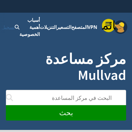
أسباب
قائمة
VPN
المتصفح
التسعير
التنزيلات
أهمية
تسجيل ا
الخصوصية
مركز مساعدة
Mullvad
البحث في مركز المساعدة
سيتم تحديث النتائج 
بحث