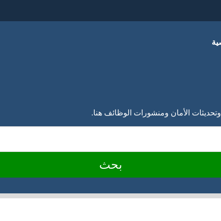
ية
بحث