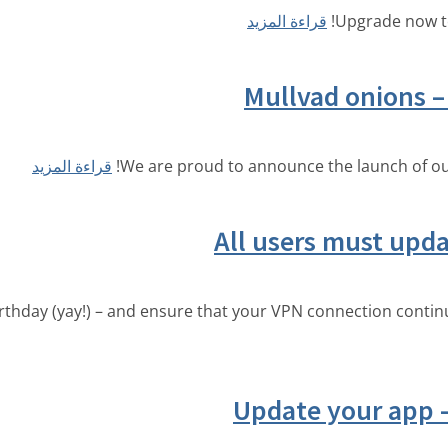
Upgrade now to
قراءة المزيد
Mullvad onions –
We are proud to announce the launch of ou
قراءة المزيد
All users must updat
rthday (yay!) – and ensure that your VPN connection contin
Update your app –