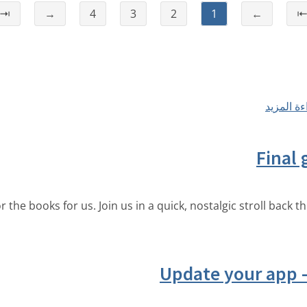
⇥
→
4
3
2
1
←
ءة المزيد
Final 
r the books for us. Join us in a quick, nostalgic stroll back
Update your app –