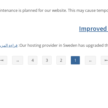
tenance is planned for our website. This may cause tempora
Improved 
Our hosting provider in Sweden has upgraded th
قراءة المزي
⇥
→
4
3
2
1
←