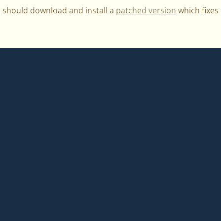
r should download and install a
patched version
which fixes