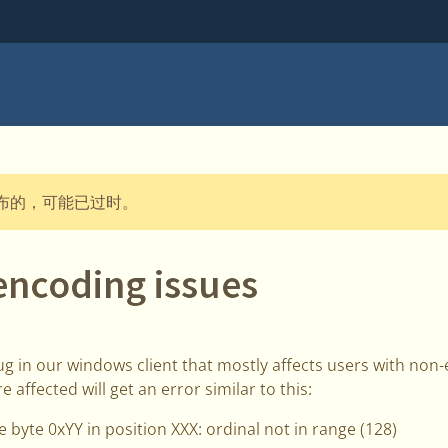
发布的，可能已过时。
ncoding issues
g in our windows client that mostly affects users with non
affected will get an error similar to this:
e byte 0xYY in position XXX: ordinal not in range (128)