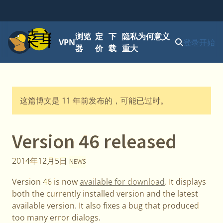
菜单
浏览
定
下
隐私为何意义
VPN
登录
开始
器
价
载
重大
这篇博文是 11 年前发布的，可能已过时。
Version 46 released
2014年12月5日
NEWS
Version 46 is now
available for download
. It displays
both the currently installed version and the latest
available version. It also fixes a bug that produced
too many error dialogs.