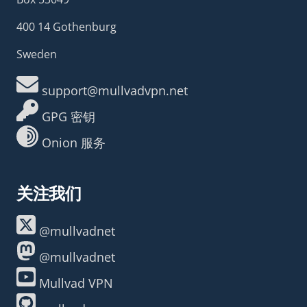
400 14 Gothenburg
Sweden
support@mullvadvpn.net
GPG 密钥
Onion 服务
关注我们
@mullvadnet
@mullvadnet
Mullvad VPN