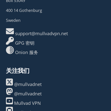
Box 53049
400 14 Gothenburg
Sweden
support@mullvadvpn.net
GPG 密钥
Onion 服务
关注我们
@mullvadnet
@mullvadnet
Mullvad VPN