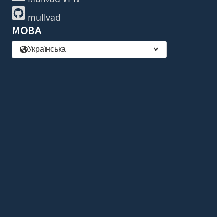
mullvad
МОВА
Українська