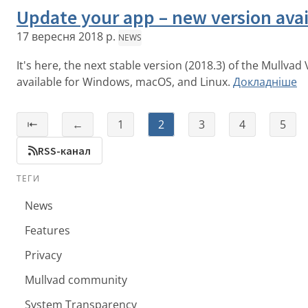
Update your app – new version avai
17 вересня 2018 р.
NEWS
It's here, the next stable version (2018.3) of the Mullvad
available for Windows, macOS, and Linux.
Докладніше
⇤
←
1
2
3
4
5
RSS-канал
ТЕГИ
News
Features
Privacy
Mullvad community
System Transparency