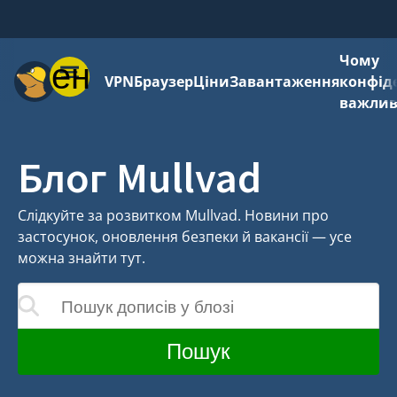
Чому
Меню
VPN
Браузер
Ціни
Завантаження
конфід
важли
Блог Mullvad
Слідкуйте за розвитком Mullvad. Новини про
застосунок, оновлення безпеки й вакансії — усе
можна знайти тут.
Пошук дописів у блозі
муться в процесі введення
Пошук