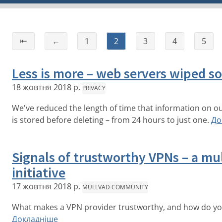
⇤
←
1
2
3
4
5
Less is more – web servers wiped s
18 жовтня 2018 р.
PRIVACY
We've reduced the length of time that information on o
is stored before deleting – from 24 hours to just one.
До
Signals of trustworthy VPNs – a mul
initiative
17 жовтня 2018 р.
MULLVAD COMMUNITY
What makes a VPN provider trustworthy, and how do y
Докладніше