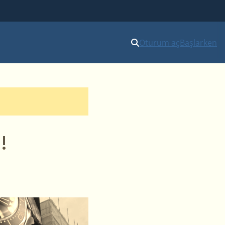
Oturum aç
Başlarken
!