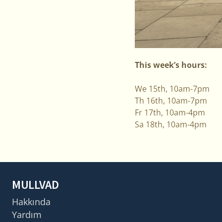
This week’s hours:
We 15th, 10am-7pm
Th 16th, 10am-7pm
Fr 17th, 10am-4pm
Sa 18th, 10am-4pm
MULLVAD
Hakkında
Yardım