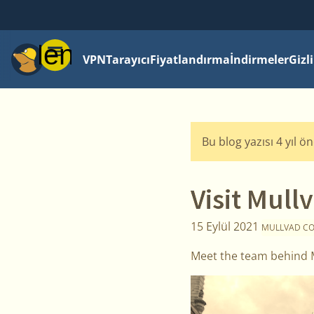
Menü
VPN
Tarayıcı
Fiyatlandırma
İndirmeler
Gizl
Bu blog yazısı 4 yıl ö
Visit Mull
15 Eylül 2021
MULLVAD C
Meet the team behind Mu