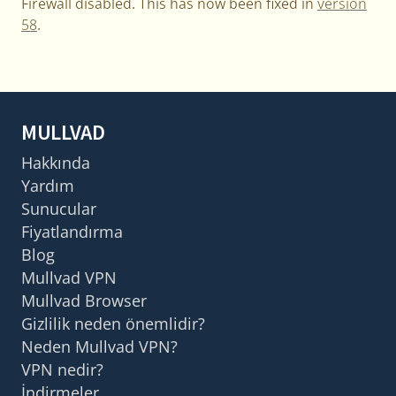
Firewall disabled. This has now been fixed in
version
58
.
MULLVAD
Hakkında
Yardım
Sunucular
Fiyatlandırma
Blog
Mullvad VPN
Mullvad Browser
Gizlilik neden önemlidir?
Neden Mullvad VPN?
VPN nedir?
İndirmeler