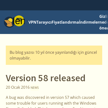
Gizli
Menü
VPN
Tarayıcı
Fiyatlandırma
İndirmeler
ned
önem
Bu blog yazısı 10 yıl önce yayınlandığı için güncel
olmayabilir.
Version 58 released
20 Ocak 2016
NEWS
A bug was discovered in version 57 which caused
some trouble for users running with the Windows