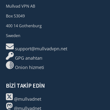
Mullvad VPN AB
Box 53049
400 14 Gothenburg
Sweden
support@mullvadvpn.net
GPG anahtarı
Onion hizmeti
BIZI TAKIP EDIN
@mullvadnet
@mullvadnet