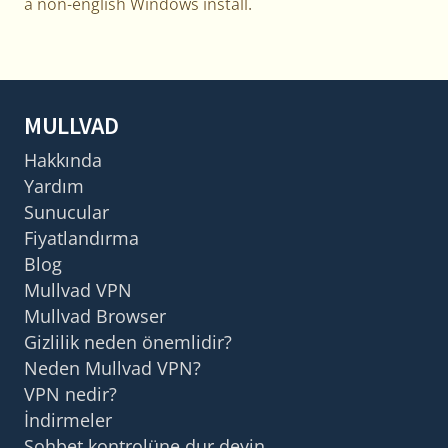
a non-english Windows install.
MULLVAD
Hakkında
Yardım
Sunucular
Fiyatlandırma
Blog
Mullvad VPN
Mullvad Browser
Gizlilik neden önemlidir?
Neden Mullvad VPN?
VPN nedir?
İndirmeler
Sohbet kontrolüne dur deyin