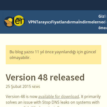
Gizli
Menü
VPN
Tarayıcı
Fiyatlandırma
İndirmeler
ned
önem
Bu blog yazısı 11 yıl önce yayınlandığı için güncel
olmayabilir.
Version 48 released
25 Şubat 2015
NEWS
Version 48 is now
available for download
. It primarily
solves an issue with Stop DNS leaks on systems with