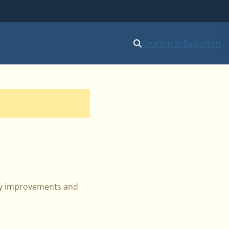
Oturum aç
Başlarken
ny improvements and