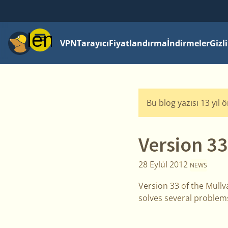
Menü
VPN
Tarayıcı
Fiyatlandırma
İndirmeler
Gizl
Bu blog yazısı 13 yıl 
Version 33
28 Eylül 2012
NEWS
Version 33 of the Mull
solves several problem