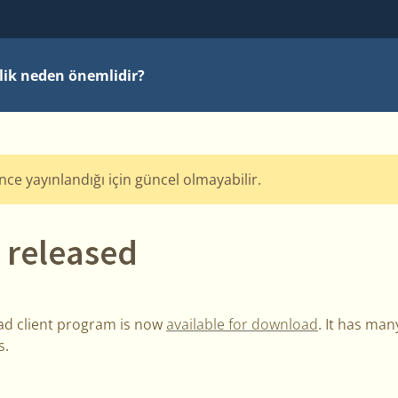
ilik neden önemlidir?
önce yayınlandığı için güncel olmayabilir.
 released
vad client program is now
available for download
. It has ma
s.