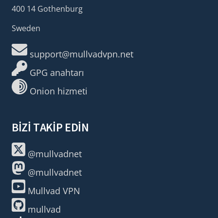
400 14 Gothenburg
Sweden
support@mullvadvpn.net
GPG anahtarı
Onion hizmeti
BIZI TAKIP EDIN
@mullvadnet
@mullvadnet
Mullvad VPN
mullvad