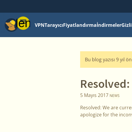
Menü
VPN
Tarayıcı
Fiyatlandırma
İndirmeler
Gizl
Bu blog yazısı 9 yıl ö
Resolved:
5 Mayıs 2017
NEWS
Resolved: We are curren
apologize for the inco