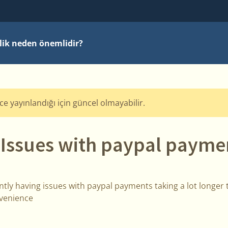
ilik neden önemlidir?
nce yayınlandığı için güncel olmayabilir.
 Issues with paypal payme
tly having issues with paypal payments taking a lot longer 
nvenience