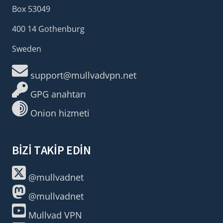
Box 53049
400 14 Gothenburg
Sweden
support@mullvadvpn.net
GPG anahtarı
Onion hizmeti
BIZI TAKIP EDIN
@mullvadnet
@mullvadnet
Mullvad VPN