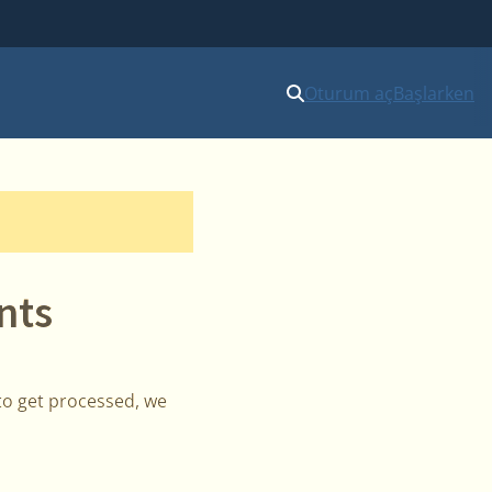
Oturum aç
Başlarken
nts
to get processed, we