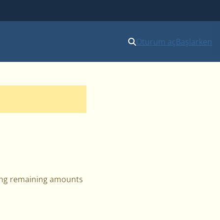
Oturum aç
Başlarken
ting remaining amounts