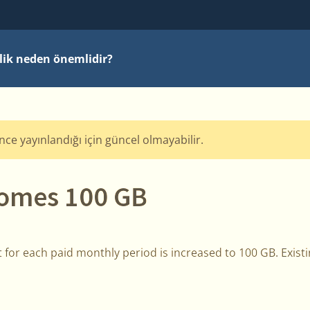
ilik neden önemlidir?
önce yayınlandığı için güncel olmayabilir.
omes 100 GB
t for each paid monthly period is increased to 100 GB. Exis