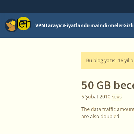
Menü
VPN
Tarayıcı
Fiyatlandırma
İndirmeler
Gizl
Bu blog yazısı 16 yıl 
50 GB bec
6 Şubat 2010
NEWS
The data traffic amoun
are also doubled.