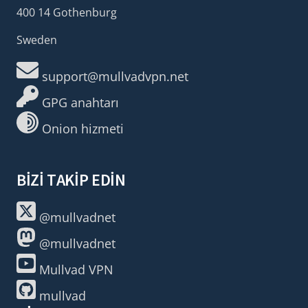
400 14 Gothenburg
Sweden
support@mullvadvpn.net
GPG anahtarı
Onion hizmeti
BIZI TAKIP EDIN
@mullvadnet
@mullvadnet
Mullvad VPN
mullvad