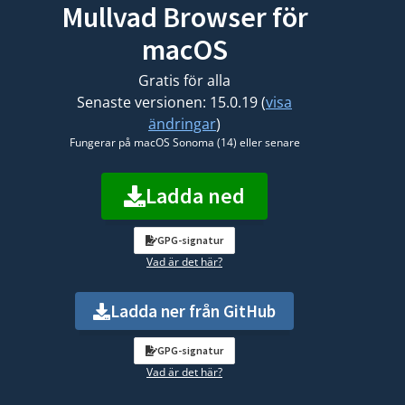
Mullvad Browser för
macOS
Gratis för alla
Senaste versionen: 15.0.19 (
visa
ändringar
)
Fungerar på macOS Sonoma (14) eller senare
Ladda ned
GPG-signatur
Vad är det här?
Ladda ner från GitHub
GPG-signatur
Vad är det här?