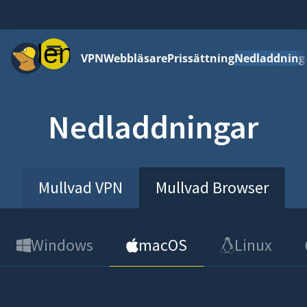
Meny
VPN
Webbläsare
Prissättning
Nedladdning
Nedladdningar
Mullvad VPN
Mullvad Browser
Windows
macOS
Linux