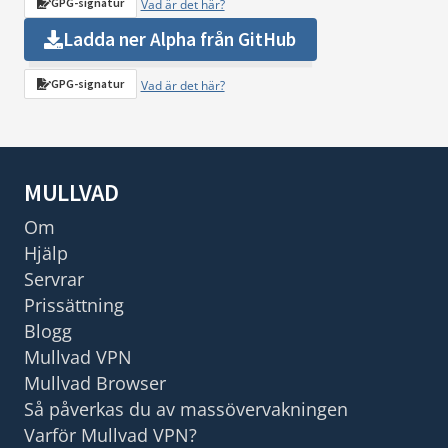
GPG-signatur
Vad är det här?
Ladda ner Alpha från GitHub
GPG-signatur
Vad är det här?
MULLVAD
Om
Hjälp
Servrar
Prissättning
Blogg
Mullvad VPN
Mullvad Browser
Så påverkas du av massövervakningen
Varför Mullvad VPN?