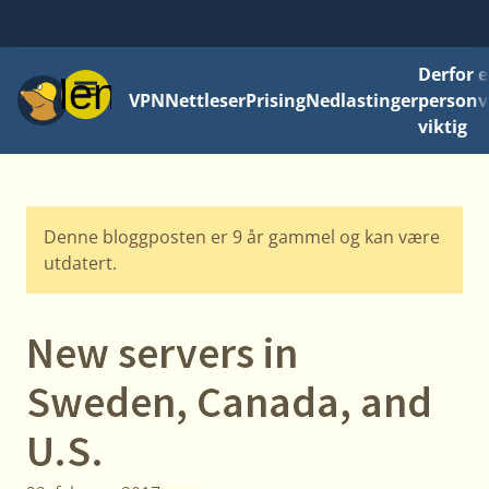
Derfor e
Meny
VPN
Nettleser
Prising
Nedlastinger
personv
viktig
Denne bloggposten er 9 år gammel og kan være
utdatert.
New servers in
Sweden, Canada, and
U.S.