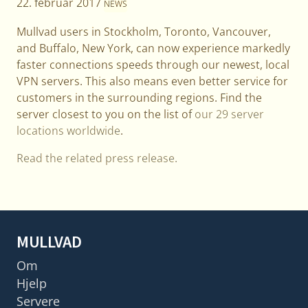
22. februar 2017
NEWS
Mullvad users in Stockholm, Toronto, Vancouver,
and Buffalo, New York, can now experience markedly
faster connections speeds through our newest, local
VPN servers. This also means even better service for
customers in the surrounding regions. Find the
server closest to you on the list of
our 29 server
locations worldwide
.
Read the related press release.
MULLVAD
Om
Hjelp
Servere