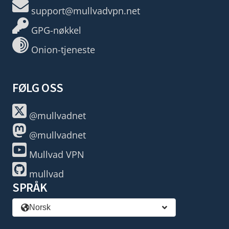
support@mullvadvpn.net
GPG-nøkkel
Onion-tjeneste
FØLG OSS
@mullvadnet
@mullvadnet
Mullvad VPN
mullvad
SPRÅK
Norsk