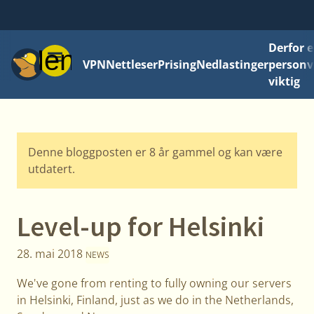
Derfor e
Meny
VPN
Nettleser
Prising
Nedlastinger
personv
viktig
Denne bloggposten er 8 år gammel og kan være
utdatert.
Level-up for Helsinki
28. mai 2018
NEWS
We've gone from renting to fully owning our servers
in Helsinki, Finland, just as we do in the Netherlands,