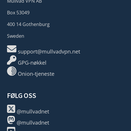
Mullvad VPN AB
Box 53049
400 14 Gothenburg
Sweden
support@mullvadvpn.net
GPG-nøkkel
Onion-tjeneste
FØLG OSS
@mullvadnet
@mullvadnet