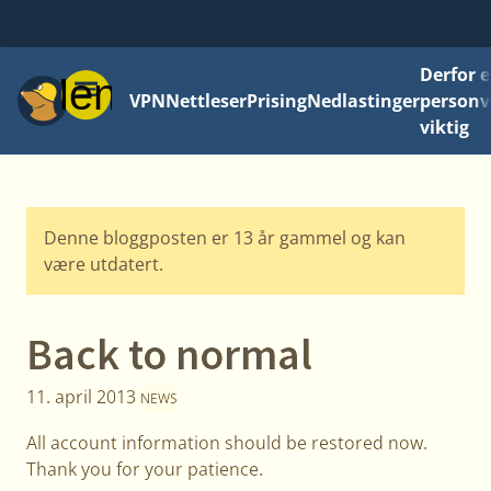
Derfor e
Meny
VPN
Nettleser
Prising
Nedlastinger
personv
viktig
Denne bloggposten er 13 år gammel og kan
være utdatert.
Back to normal
11. april 2013
NEWS
All account information should be restored now.
Thank you for your patience.