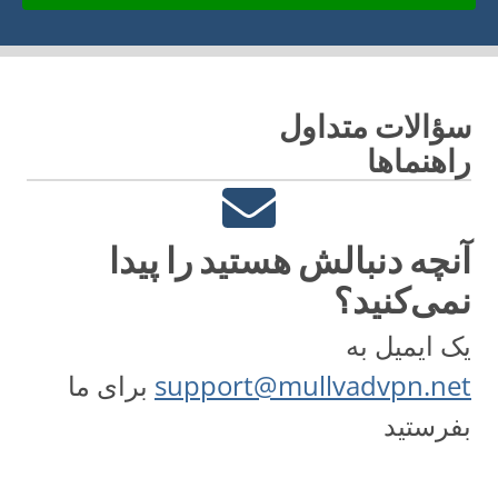
سؤالات متداول
راهنماها
آنچه دنبالش هستید را پیدا
نمی‌کنید؟
یک ایمیل به
support@mullvadvpn.net
برای ما
بفرستید