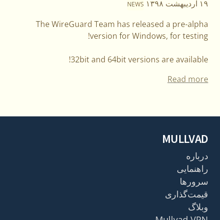
۱۹ اردیبهشت ۱۳۹۸
NEWS
The WireGuard Team has released a pre-alpha
version for Windows, for testing!
32bit and 64bit versions are available!
Read more
MULLVAD
درباره
راهنمایی
سرورها
قیمت‌گذاری
وبلاگ
Mullvad VPN