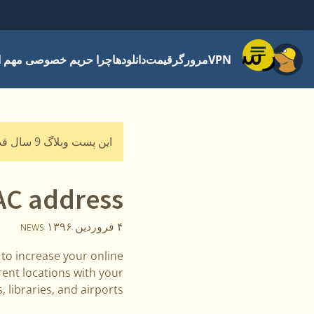
فهرست
VPN
مرورگر
قیمت
دانلودها
چرا حریم خصوصی مهم 
این پست وبلاگ 9 سال قدمت دارد و ممکن است به‌روز نباشد.
AC address
۴ فروردین ۱۳۹۶
NEWS
to increase your online
rent locations with your
 libraries, and airports.