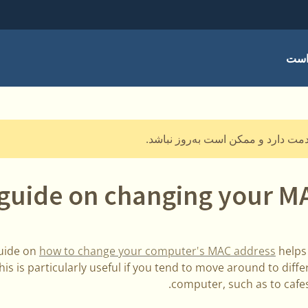
است
guide on changing your M
guide on
how to change your computer's MAC address
helps 
is is particularly useful if you tend to move around to diffe
computer, such as to cafes,