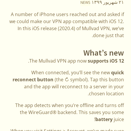
۲۱ شهریور ۱۳۹۹
NEWS
A number of iPhone users reached out and asked if
we could make our VPN app compatible with iOS 12.
In this iOS release (2020.4) of Mullvad VPN, we’ve
done just that.
What’s new
.
The Mullvad VPN app now
supports iOS 12
When connected, you’ll see the new
quick
reconnect button
(the ↻ symbol). Tap this button
and the app will reconnect to a server in your
chosen location.
The app detects when you’re offline and turns off
the WireGuard® backend. This saves you some
battery
juice!
When you visit Settings > Account, we’ve made sure