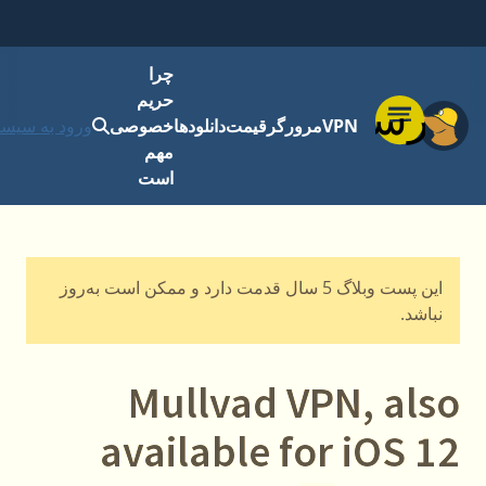
چرا
حریم
فهرست
VPN
مرورگر
قیمت
دانلودها
خصوصی
ورود به سیست
مهم
است
این پست وبلاگ 5 سال قدمت دارد و ممکن است به‌روز
نباشد.
Mullvad VPN, also
available for iOS 12