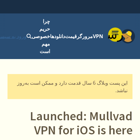
چرا
حریم
فهرست
VPN
مرورگر
قیمت
دانلودها
خصوصی
ورود به سیست
مهم
است
این پست وبلاگ 6 سال قدمت دارد و ممکن است به‌روز
نباشد.
Launched: Mullvad
VPN for iOS is here