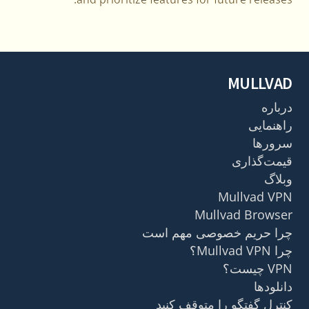
MULLVAD
درباره
راهنمایی
سرورها
قیمت‌گذاری
وبلاگ
Mullvad VPN
Mullvad Browser
چرا حریم خصوصی مهم است
چرا Mullvad VPN؟
VPN چیست؟
دانلودها
کنترل گفتگو را متوقف کنید