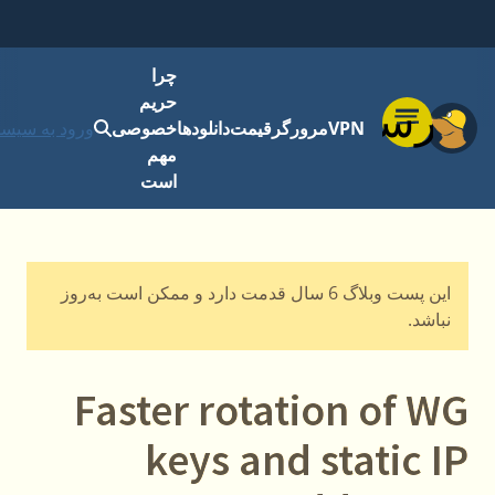
چرا
حریم
فهرست
VPN
مرورگر
قیمت
دانلودها
خصوصی
ورود به سیست
مهم
است
این پست وبلاگ 6 سال قدمت دارد و ممکن است به‌روز
نباشد.
Faster rotation of WG
keys and static IP