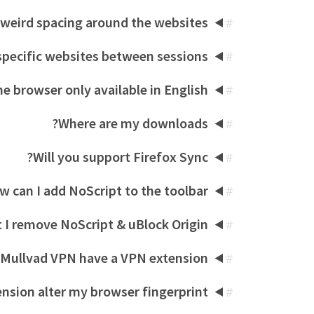
 weird spacing around the websites?
#
specific websites between sessions?
#
he browser only available in English?
#
Where are my downloads?
#
Will you support Firefox Sync?
#
 can I add NoScript to the toolbar?
#
 I remove NoScript & uBlock Origin?
#
Mullvad VPN have a VPN extension?
#
nsion alter my browser fingerprint?
#