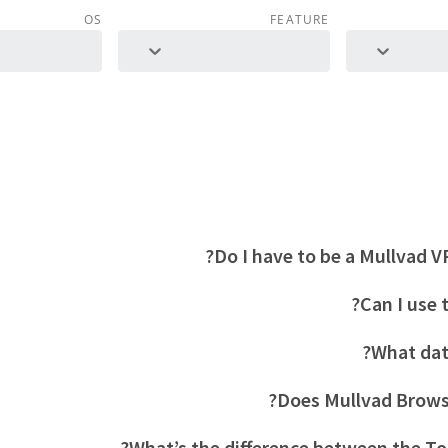
OS
FEATURE
Do I have to be a Mullvad V
Can I use 
What dat
Does Mullvad Brows
What’s the difference between the To