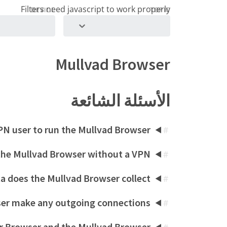
DEVICE
TOPIC
Mullvad Browser
الأسئلة الشائعة
PN user to run the Mullvad Browser?
#
the Mullvad Browser without a VPN?
#
a does the Mullvad Browser collect?
#
er make any outgoing connections?
#
r Browser and the Mullvad Browser?