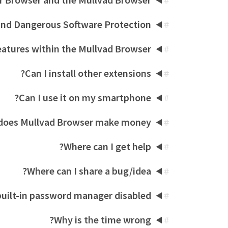
#
nd Dangerous Software Protection”?
#
atures within the Mullvad Browser?
#
Can I install other extensions?
#
Can I use it on my smartphone?
#
does Mullvad Browser make money?
#
Where can I get help?
#
Where can I share a bug/idea?
#
built-in password manager disabled?
#
Why is the time wrong?
#