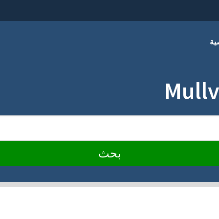
ية
بحث