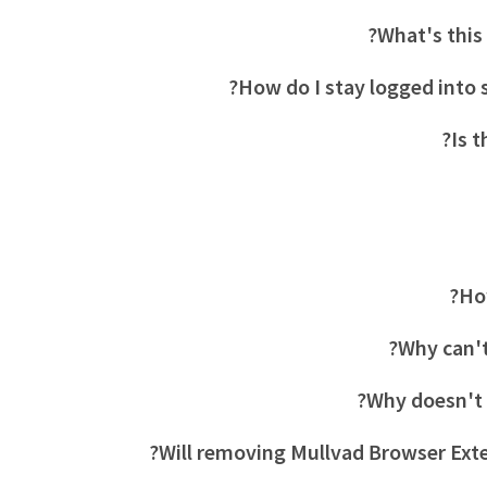
What's this
How do I stay logged into 
Is t
How
Why can't
Why doesn't 
Will removing Mullvad Browser Exte