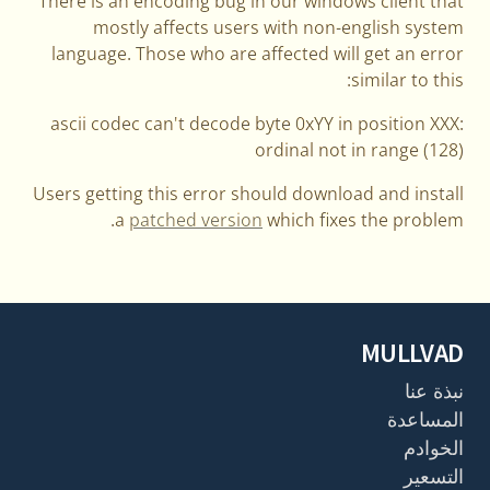
There is an encoding bug in our windows client that
mostly affects users with non-english system
language. Those who are affected will get an error
similar to this:
ascii codec can't decode byte 0xYY in position XXX:
ordinal not in range (128)
Users getting this error should download and install
a
patched version
which fixes the problem.
MULLVAD
نبذة عنا
المساعدة
الخوادم
التسعير