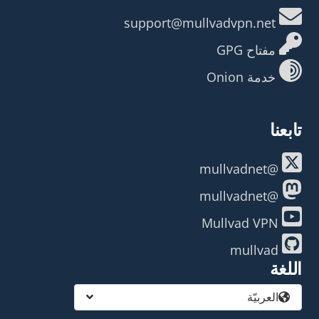
support@mullvadvpn.net
مفتاح GPG
خدمة Onion
تابعنا
@mullvadnet
@mullvadnet
Mullvad VPN
mullvad
اللغة
العربيّة