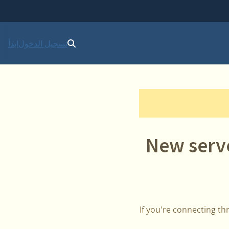
تسجيل الدخول
ابدأ
New serve
If you're connecting th