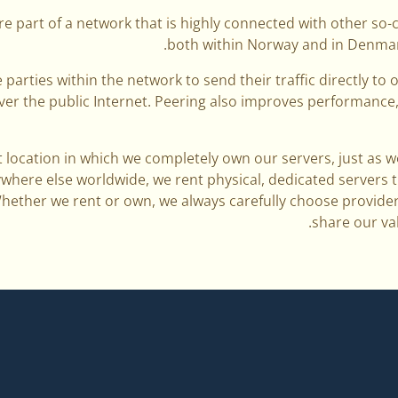
e part of a network that is highly connected with other so-
both within Norway and in Denmar
e parties within the network to send their traffic directly to
over the public Internet. Peering also improves performance
t location in which we completely own our servers, just as 
here else worldwide, we rent physical, dedicated servers t
hether we rent or own, we always carefully choose provider
share our va