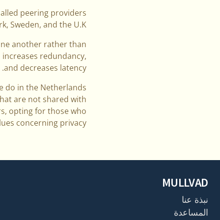
called peering providers
k, Sweden, and the U.K.
 one another rather than
, increases redundancy,
and decreases latency.
we do in the Netherlands
hat are not shared with
s, opting for those who
lues concerning privacy.
MULLVAD
نبذة عنا
المساعدة