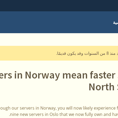
ية
ون قديمًا.
rs in Norway mean faster 
North 
rough our servers in Norway, you will now likely experience 
nine new servers in Oslo that we now fully own and hav