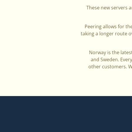
These new servers ar
Peering allows for th
taking a longer route 
Norway is the lates
and Sweden. Everyw
other customers. W