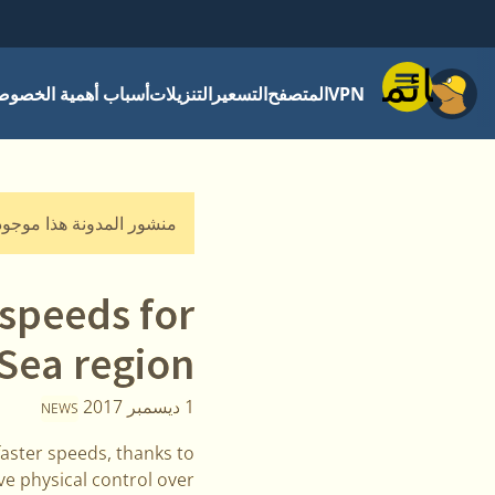
قائمة
VPN
المتصفح
التسعير
التنزيلات
أسباب أهمية الخصوص
منشور المدونة هذا موجود منذ 8 من السنوات وقد يك
speeds for
Sea region
1 ديسمبر 2017
NEWS
faster speeds, thanks to
e physical control over.