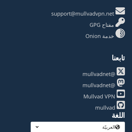
support@mullvadvpn.net
مفتاح GPG
خدمة Onion
تابعنا
@mullvadnet
@mullvadnet
Mullvad VPN
mullvad
اللغة
العربيّة